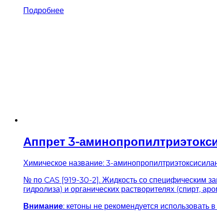
Подробнее
Аппрет 3-аминопропилтриэтокс
Химическое название: 3-аминопропилтриэтоксисила
№ по CAS [919-30-2]. Жидкость со специфическим з
гидролиза) и органических растворителях (спирт, ар
Внимание
: кетоны не рекомендуется использовать 