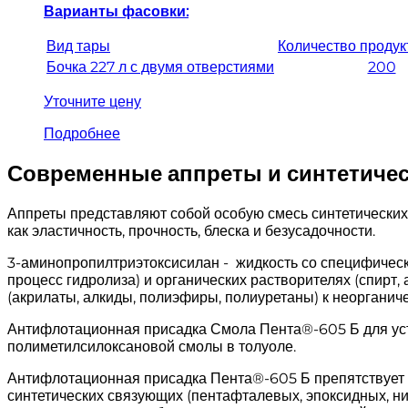
Варианты фасовки:
Вид тары
Количество продукт
Бочка 227 л с двумя отверстиями
200
Уточните цену
Подробнее
Современные аппреты и синтетиче
Аппреты представляют собой особую смесь синтетических 
как эластичность, прочность, блеска и безусадочности.
3-аминопропилтриэтоксисилан - жидкость со специфическ
процесс гидролиза) и органических растворителях (спир
(акрилаты, алкиды, полиэфиры, полиуретаны) к неорганиче
Антифлотационная присадка Смола Пента®-605 Б для уст
полиметилсилоксановой смолы в толуоле.
Антифлотационная присадка Пента®-605 Б препятствует 
синтетических связующих (пентафталевых, эпоксидных, н