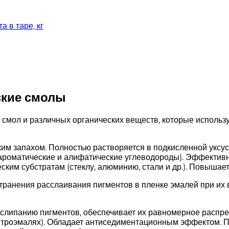
а в таре, кг
ские смолы
смол и различных органических веществ, которые использу
им запахом. Полностью растворяется в подкисленной уксу
т, ароматические и алифатические углеводороды). Эффекти
ским субстратам (стеклу, алюминию, стали и др.). Повышае
ранения расслаивания пигментов в пленке эмалей при их 
слипанию пигментов, обеспечивает их равномерное распре
итроэмалях). Обладает антиседиментационным эффектом. П