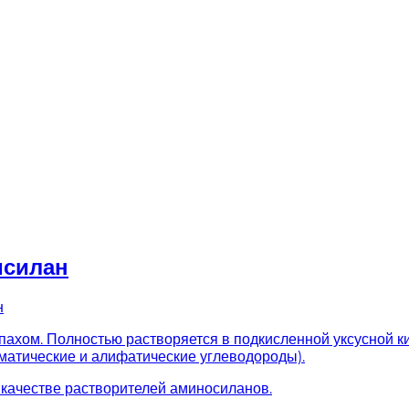
исилан
н
апахом. Полностью растворяется в подкисленной уксусной 
оматические и алифатические углеводороды).
в качестве растворителей аминосиланов.