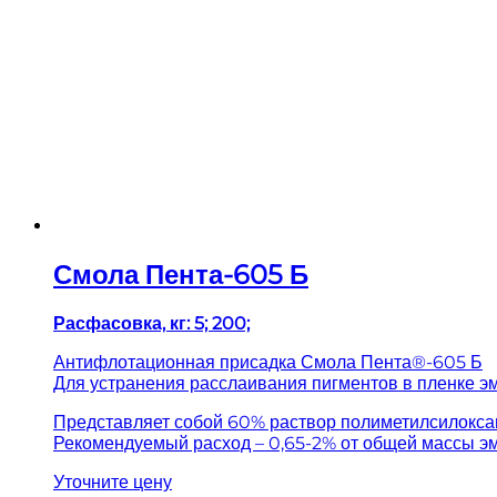
Смола Пента-605 Б
Расфасовка, кг: 5; 200;
Антифлотационная присадка Смола Пента®-605 Б
Для устранения расслаивания пигментов в пленке э
Представляет собой 60% раствор полиметилсилокса
Рекомендуемый расход – 0,65-2% от общей массы эм
Уточните цену