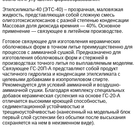
Этилсиликаты-40 (ЭТС-40) – прозрачная, маловязкая
жидкость, представляющая собой сложную смесь
олигоэтоксисилоксанов с разной степенью конденсации
Массовая доля диоксида кремния — 40%. Основное
применение — связующее в литейном производстве.
Готовое связующее для изготовления керамических
оболочковых форм в точном литье преимущественно для
процессов с аммиачной сушкой. Предназначено для
изготовления оболочковых форм и стержней в
производствах точного литья по выплавляемым моделям.
Связующее ГС-20П-А представляют собой продукт
частичного гидролиза и конденсации этилсиликата с
целевыми добавками в изопропиловом спирте.
Рекомендуется для условий аммиачной и воздушно-
аммиачной сушки. Благодаря комплексу специальных
добавок керамическая суспензия на основе ГС-20-А
отличается высокими кроющей способностью,
седиментационной устойчивостью и
трещиноустойчивостью (нанесенный на модельный блок
первый слой суспензии без обсыпки после высыхания
сохраняется на нем в неизменном виде).