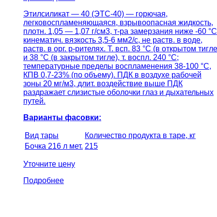
Этилсиликат — 40 (ЭТС-40) — горючая,
легковоспламеняющаяся, взрывоопасная жидкость,
плотн. 1,05 — 1,07 г/см3, т-ра замерзания ниже -60 °С
кинематич. вязкость 3,5-6 мм2/с, не раств. в воде,
раств. в орг. р-рителях. Т. всп. 83 °С (в открытом тигле
и 38 °С (в закрытом тигле), т. воспл. 240 °С;
температурные пределы воспламенения 38-100 °С,
КПВ 0,7-23% (по объему). ПДК в воздухе рабочей
зоны 20 мг/м3, длит. воздействие выше ПДК
раздражает слизистые оболочки глаз и дыхательных
путей.
Варианты фасовки:
Вид тары
Количество продукта в таре, кг
Бочка 216 л мет.
215
Уточните цену
Подробнее