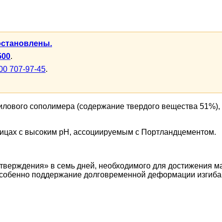
остановлены.
500
.
00 707-97-45
.
илового сополимера (содержание твердого вещества 51%),
трицах с высоким рН, ассоциируемым с Портландцементом.
тверждения» в семь дней, необходимого для достижения м
собенно поддержание долговременной деформации изгиба, т