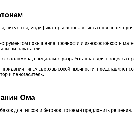
етонам
ры, пигменты, модификаторы бетона и гипса повышает проч
нструментом повышения прочности и износостойкости матер
виям эксплуатации.
го сополимера, специально разработанная для процесса пр
я придания гипсу сверхвысокой прочности, представляет с
тор и пеногаситель.
пании Ома
авок для гипсов и бетонов, готовый предложить решения,