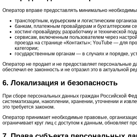
Оператор вправе предоставлять минимально необходимый
транспортным, курьерским и логистическим организа
банкам, платежным провайдерам и бухгалтерским сер
хостинг-провайдеру, разработчику и технической по
сервисам, включенным пользователем через настройк
проезда на странице «Контакты»; YouTube — для пр
категории;
государственным органам — в случаях и порядке, у
Оператор не продает и не предоставляет персональные д
обеспечил ее законность и не отразил это в актуальной 
6. Локализация и безопасность
При сборе персональных данных граждан Российской Фед
систематизации, накоплении, хранении, уточнении и извл
это требуется законом.
Оператор принимает необходимые правовые, организацио
ограничивает круг лиц с доступом к данным, обновляет п
7. Права субъекта персональных д