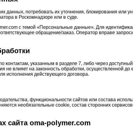
их данных, потребовать их уточнения, блокирования или ун
атора в Роскомнадзоре или в суде.
er.com с темой «Персональные данные». Для идентификации
ответствующее обращение/заказ. Оператор вправе запроси
бработки
 контактам, указанным в разделе 7, либо через доступный
сия не влияет на законность обработки, осуществленной до
для исполнения действующего договора.
одательства, функциональности сайтов или состава исполь
еняются необязательные cookie, состав сторонних сервисов
ах сайта oma-polymer.com