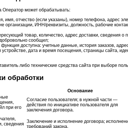
а Оператор может обрабатывать:
 имя, отчество (если указаны), номер телефона, адрес эл
е организации, ИНН/реквизиты, должность, рабочие контак
тересующий товар, количество, адрес доставки, сведения о
 добровольно сообщил;
а функция доступна: учетные данные, история заказов, адре
и устройстве, дата и время посещения, страницы сайта, ид
тавитель либо технические средства сайта при выборе поль
ки обработки
Основание
нные
Согласие пользователя; в нужной части —
щения,
действия по инициативе пользователя для
йл при его
заключения договора.
чателя,
Заключение и исполнение договора; исполнен
и, сведения
требований закона.