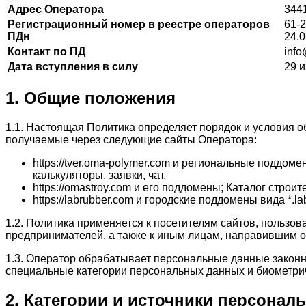
Адрес Оператора
3441
Регистрационный номер в реестре операторов
61-
ПДн
24.0
Контакт по ПД
inf
Дата вступления в силу
29 и
1. Общие положения
1.1. Настоящая Политика определяет порядок и условия
получаемые через следующие сайты Оператора:
https://tver.oma-polymer.com и региональные поддом
калькуляторы, заявки, чат.
https://omastroy.com и его поддомены; Каталог строи
https://labrubber.com и городские поддомены вида *.
1.2. Политика применяется к посетителям сайтов, пользо
предпринимателей, а также к иным лицам, направившим об
1.3. Оператор обрабатывает персональные данные законн
специальные категории персональных данных и биометрич
2. Категории и источники персона