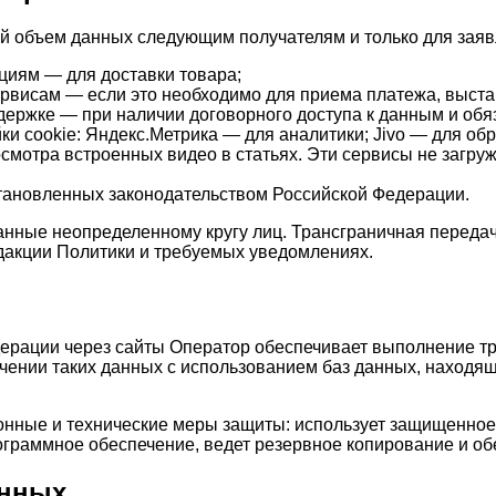
 объем данных следующим получателям и только для заяв
циям — для доставки товара;
висам — если это необходимо для приема платежа, выставл
ддержке — при наличии договорного доступа к данным и об
и cookie: Яндекс.Метрика — для аналитики; Jivo — для об
осмотра встроенных видео в статьях. Эти сервисы не загр
становленных законодательством Российской Федерации.
анные неопределенному кругу лиц. Трансграничная передач
редакции Политики и требуемых уведомлениях.
ерации через сайты Оператор обеспечивает выполнение тр
ечении таких данных с использованием баз данных, находящ
нные и технические меры защиты: использует защищенное 
рограммное обеспечение, ведет резервное копирование и о
анных