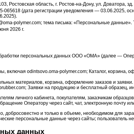
03, Ростовская область, г. Ростов-на-Дону, ул. Доватора, зд
25-065618 (дата регистрации уведомления — 03.06.2025, о
6.2025).
o@oma-polymer.com; тема письма: «Персональные данные». Т
юня 2026 г.
 обработки персональных данных ООО «ОМА» (далее — Опер
ены, включая odintsovo.oma-polymer.com; Каталог, корзина
тельных материалов, корзина, оформление заказов и заявки.
labrubber.com; Заявки на продукцию и бесплатный образец, 
вателям личного кабинета, покупателям, заказчикам образц
ращение Оператору через сайт, чат, электронную почту ил
о, добросовестно и только в объеме, необходимом для зар
еские персональные данные через сайты; пользователь не 
льных данных