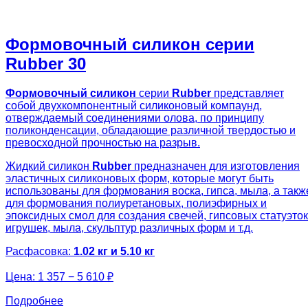
Формовочный силикон серии
Rubber 30
Формовочный силикон
серии
Rubber
представляет
собой двухкомпонентный силиконовый компаунд,
отверждаемый соединениями олова, по принципу
поликонденсации, обладающие различной твердостью и
превосходной прочностью на разрыв.
Жидкий силикон
Rubber
предназначен для изготовления
эластичных силиконовых форм, которые могут быть
использованы для формования воска, гипса, мыла, а такж
для формования полиуретановых, полиэфирных и
эпоксидных смол для создания свечей, гипсовых статуэток
игрушек, мыла, скульптур различных форм и т.д.
Расфасовка:
1.02 кг и 5.10 кг
Цена:
1 357 − 5 610 ₽
Подробнее