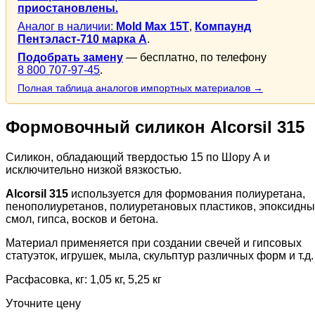
приостановлены.
Аналог в наличии:
Mold Max 15T
,
Компаунд
Пентэласт-710 марка А
.
Подобрать замену
— бесплатно, по телефону
8 800 707-97-45
.
Полная таблица аналогов импортных материалов →
Формовочный силикон Alcorsil 315
Силикон, обладающий твердостью 15 по Шору А и
исключительно низкой вязкостью.
Alcorsil 315
используется для формования полиуретана,
пенополиуретанов, полиуретановых пластиков, эпоксидны
смол, гипса, восков и бетона.
Материал применяется при создании свечей и гипсовых
статуэток, игрушек, мыла, скульптур различных форм и т.д.
Расфасовка, кг: 1,05 кг, 5,25 кг
Уточните цену