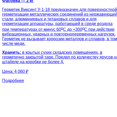
Фасовка — 2 кг
Герметик Виксинт У-1-18 предназначен для поверхностной
герметизации металлических соединений из нержавеюще
стали, алюминиевых и титановых сплавов и для
герметизации аппаратуры, работающей в среде воздуха
о
о
при температурах от минус 60
С до +300
С при действии
вибрационных, ударных и повторнопеременных нагрузок.
Герметик не вызывает коррозии металлов и сплавов, в то
числе меди.
Хранить:
в крытых сухих складских помещениях, в
герметично закрытой таре. Предел по количеству ярусов н
штабеле на коробки не более 4.
Цена:
4 060 ₽
Подробнее