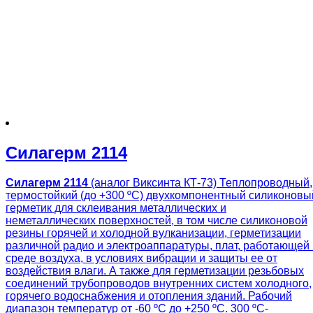
Силагерм 2114
Силагерм 2114
(аналог Виксинта КТ-73) Теплопроводный,
термостойкий (до +300 ºС) двухкомпонентный силиконовы
герметик для склеивания металлических и
неметаллических поверхностей, в том числе силиконовой
резины горячей и холодной вулканизации, герметизации
различной радио и электроаппаратуры, плат, работающей 
среде воздуха, в условиях вибрации и защиты ее от
воздействия влаги. А также для герметизации резьбовых
соединений трубопроводов внутренних систем холодного,
горячего водоснабжения и отопления зданий. Рабочий
диапазон температур от -60 ºС до +250 ºС. 300 ºС-