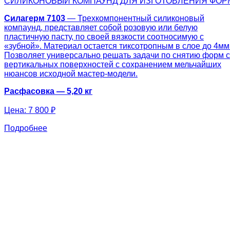
СИЛИКОНОВЫЙ КОМПАУНД ДЛЯ ИЗГОТОВЛЕНИЯ ФОР
Силагерм 7103
— Трехкомпонентный силиконовый
компаунд, представляет собой розовую или белую
пластичную пасту, по своей вязкости соотносимую с
«зубной». Материал остается тиксотропным в слое до 4мм
Позволяет универсально решать задачи по снятию форм с
вертикальных поверхностей с сохранением мельчайших
нюансов исходной мастер-модели.
Расфасовка — 5,20 кг
Цена:
7 800 ₽
Подробнее