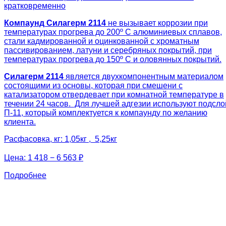
кратковременно
Компаунд Силагерм 2114
не вызывает коррозии при
температурах прогрева до 200º С алюминиевых сплавов,
стали кадмированной и оцинкованной с хроматным
пассивированием, латуни и серебряных покрытий, при
температурах прогрева до 150º С и оловянных покрытий.
Силагерм 2114
является двухкомпонентным материалом
состоящими из основы, которая при смешени с
катализатором отвердевает при комнатной температуре в
течении 24 часов. Для лучшей адгезии используют подсло
П-11, который комплектуется к компаунду по желанию
клиента.
Расфасовка, кг: 1,05кг , 5,25кг
Цена:
1 418 − 6 563 ₽
Подробнее