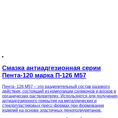
Смазка антиадгезионная серии
Пента-120 марка П-126 М57
Пента- 126 М57 – это разделительный состав разового
действия, состоящий из композиции силиконов и восков в
органических растворителях. Используется для получения
антиадгезионного покрытия на металлических и
стеклопластиковых пресс-формах при формовании
изделий на основе эластичных пенополиуретанов.