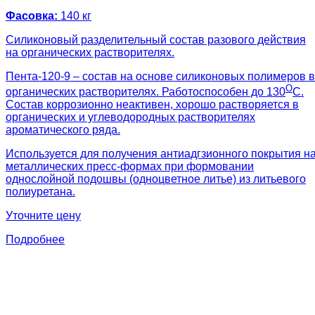
Фасовка:
140 кг
Силиконовый разделительный состав разового действия
на органических растворителях.
Пента-120-9 – состав на основе силиконовых полимеров в
О
органических растворителях. Работоспособен до 130
С.
Состав коррозионно неактивен, хорошо растворяется в
органических и углеводородных растворителях
ароматического ряда.
Используется для получения антиадгзионного покрытия н
металлических пресс-формах при формовании
однослойной подошвы (одноцветное литье) из литьевого
полиуретана.
Уточните цену
Подробнее