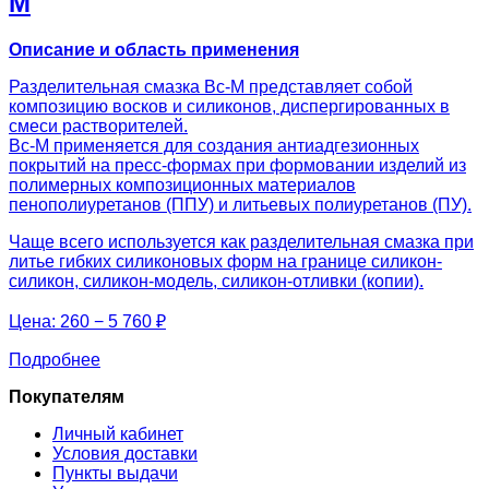
М
Описание и область применения
Разделительная смазка Вс-М представляет собой
композицию восков и силиконов, диспергированных в
смеси растворителей.
Вс-М применяется для создания антиадгезионных
покрытий на пресс-формах при формовании изделий из
полимерных композиционных материалов
пенополиуретанов (ППУ) и литьевых полиуретанов (ПУ).
Чаще всего используется как разделительная смазка при
литье гибких силиконовых форм на границе силикон-
силикон, силикон-модель, силикон-отливки (копии).
Цена:
260 − 5 760 ₽
Подробнее
Покупателям
Личный кабинет
Условия доставки
Пункты выдачи