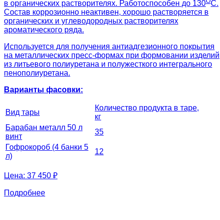
О
в органических растворителях. Работоспособен до 130
С.
Состав коррозионно неактивен, хорошо растворяется в
органических и углеводородных растворителях
ароматического ряда.
Используется для получения антиадгезионного покрытия
на металлических пресс-формах при формовании изделий
из литьевого полиуретана и полужесткого интегрального
пенополиуретана.
Варианты фасовки:
Количество продукта в таре,
Вид тары
кг
Барабан металл 50 л
35
винт
Гофрокороб (4 банки 5
12
л)
Цена:
37 450 ₽
Подробнее