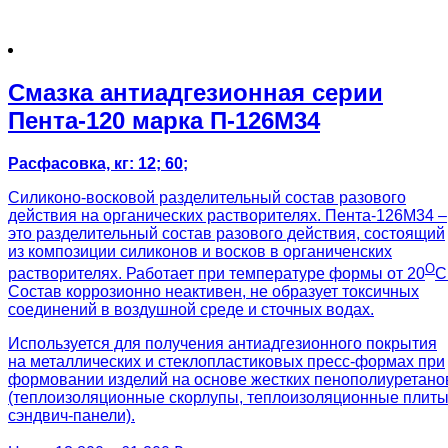
Смазка антиадгезионная серии
Пента-120 марка П-126М34
Расфасовка, кг: 12; 60;
Силиконо-восковой разделительный состав разового
действия на органических растворителях. Пента-126М34 –
это разделительный состав разового действия, состоящий
из композиции силиконов и восков в органиченских
О
растворителях. Работает при температуре формы от 20
С
Состав коррозионно неактивен, не образует токсичных
соединений в воздушной среде и сточных водах.
Используется для получения антиадгезионного покрытия
на металлических и стеклопластиковых пресс-формах при
формовании изделий на основе жестких пенополиуретано
(теплоизоляционные скорлупы, теплоизоляционные плиты
сэндвич-панели).