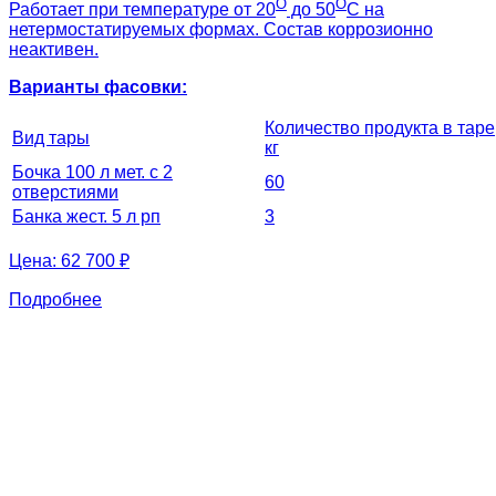
О
О
Работает при температуре от 20
до 50
С на
нетермостатируемых формах. Состав коррозионно
неактивен.
Варианты фасовки:
Количество продукта в таре
Вид тары
кг
Бочка 100 л мет. с 2
60
отверстиями
Банка жест. 5 л рп
3
Цена:
62 700 ₽
Подробнее