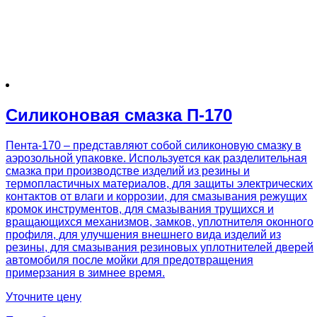
Силиконовая смазка П-170
Пента-170 – представляют собой силиконовую смазку в
аэрозольной упаковке. Используется как разделительная
смазка при производстве изделий из резины и
термопластичных материалов, для защиты электрических
контактов от влаги и коррозии, для смазывания режущих
кромок инструментов, для смазывания трущихся и
вращающихся механизмов, замков, уплотнителя оконного
профиля, для улучшения внешнего вида изделий из
резины, для смазывания резиновых уплотнителей дверей
автомобиля после мойки для предотвращения
примерзания в зимнее время.
Уточните цену