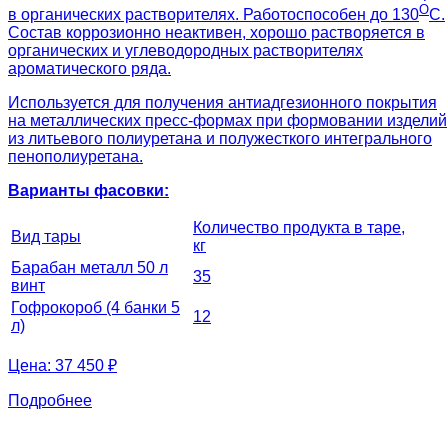
О
в органических растворителях. Работоспособен до 130
С.
Состав коррозионно неактивен, хорошо растворяется в
органических и углеводородных растворителях
ароматического ряда.
Используется для получения антиадгезионного покрытия
на металлических пресс-формах при формовании изделий
из литьевого полиуретана и полужесткого интегрального
пенополиуретана.
Варианты фасовки:
Количество продукта в таре,
Вид тары
кг
Барабан металл 50 л
35
винт
Гофрокороб (4 банки 5
12
л)
Цена:
37 450 ₽
Подробнее