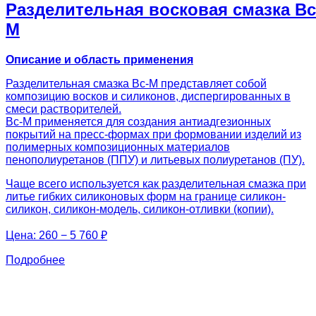
Разделительная восковая смазка Вс
М
Описание и область применения
Разделительная смазка Вс-М представляет собой
композицию восков и силиконов, диспергированных в
смеси растворителей.
Вс-М применяется для создания антиадгезионных
покрытий на пресс-формах при формовании изделий из
полимерных композиционных материалов
пенополиуретанов (ППУ) и литьевых полиуретанов (ПУ).
Чаще всего используется как разделительная смазка при
литье гибких силиконовых форм на границе силикон-
силикон, силикон-модель, силикон-отливки (копии).
Цена:
260 − 5 760 ₽
Подробнее