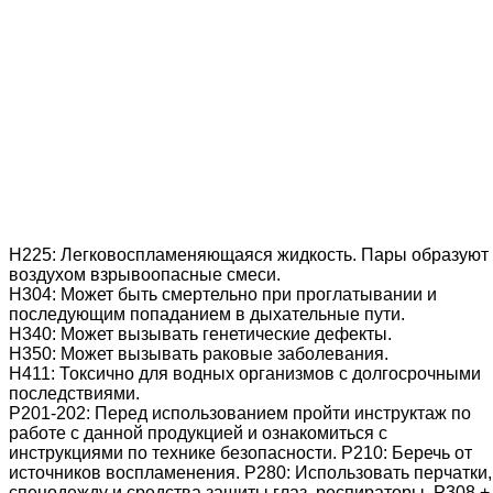
Н225: Легковоспламеняющаяся жидкость. Пары образуют 
воздухом взрывоопасные смеси.
Н304: Может быть смертельно при проглатывании и
последующим попаданием в дыхательные пути.
Н340: Может вызывать генетические дефекты.
Н350: Может вызывать раковые заболевания.
H411: Токсично для водных организмов с долгосрочными
последствиями.
Р201-202: Перед использованием пройти инструктаж по
работе с данной продукцией и ознакомиться с
инструкциями по технике безопасности. Р210: Беречь от
источников воспламенения. Р280: Использовать перчатки,
спецодежду и средства защиты глаз, респираторы. Р308 +