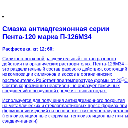
Смазка антиадгезионная серии
Пента-120 марка П-126М34
Расфасовка, кг: 12; 60;
Силиконо-восковой разделительный состав разового
действия на органических растворителях. Пента-126М34 –
это разделительный состав разового действия, состоящий
из композиции силиконов и восков в органиченских
О
растворителях. Работает при температуре формы от 20
С
Состав коррозионно неактивен, не образует токсичных
соединений в воздушной среде и сточных водах.
Используется для получения антиадгезионного покрытия
на металлических и стеклопластиковых пресс-формах при
формовании изделий на основе жестких пенополиуретано
(теплоизоляционные скорлупы, теплоизоляционные плиты
сэндвич-панели).