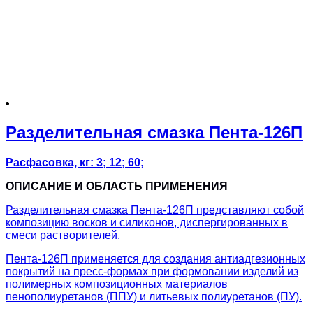
Разделительная смазка Пента-126П
Расфасовка, кг: 3; 12; 60;
ОПИСАНИЕ И ОБЛАСТЬ ПРИМЕНЕНИЯ
Разделительная смазка Пента-126П представляют собой
композицию восков и силиконов, диспергированных в
смеси растворителей.
Пента-126П применяется для создания антиадгезионных
покрытий на пресс-формах при формовании изделий из
полимерных композиционных материалов
пенополиуретанов (ППУ) и литьевых полиуретанов (ПУ).