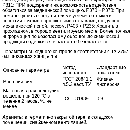
Р311: ПРИ подозрении на возможность воздействия
обратиться за медицинской помощью. Р370 + Р378: При
пожаре тушить огнетушителями углекислотными и
пенными, сухими порошковыми составами, воздушно-
механической пеной, песком. Р403 + Р235: Хранить в
прохладном, в хорошо вентилируемо месте. Более полна
информация по безопасному обращению химической
продукции содержится в паспорте безопасности.
Параметры выходного контроля в соответствии с
ТУ 2257-
041-40245042-2009, и.1-4
Метод
Стандартные
Описание параметра
испытаний
показатели
ГОСТ 20841.1,
Жидкая
Внешний вид
п.5.2 наст. ТУ
дисперсия
Массовая доля нелетучих
веществ при 120 °С в
ГОСТ 31939
0,9
течение 2 часов, %, не
менее
Хранить:
в герметично закрытой таре, в складском
помещении, снабженном вентиляцией.