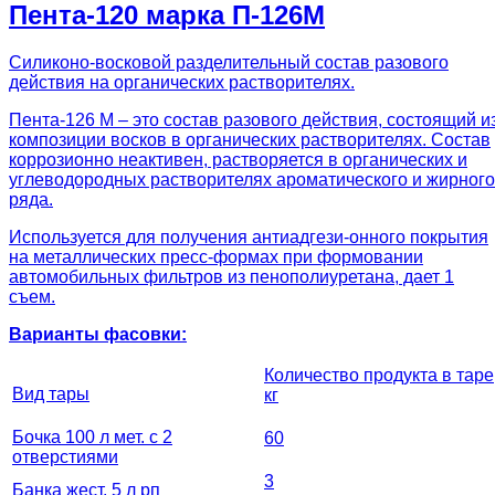
Пента-120 марка П-126М
Силиконо-восковой разделительный состав разового
действия на органических растворителях.
Пента-126 М – это состав разового действия, состоящий и
композиции восков в органических растворителях. Состав
коррозионно неактивен, растворяется в органических и
углеводородных растворителях ароматического и жирного
ряда.
Используется для получения антиадгези-онного покрытия
на металлических пресс-формах при формовании
автомобильных фильтров из пенополиуретана, дает 1
съем.
Варианты фасовки:
Количество продукта в таре
Вид тары
кг
Бочка 100 л мет. с 2
60
отверстиями
3
Банка жест. 5 л рп