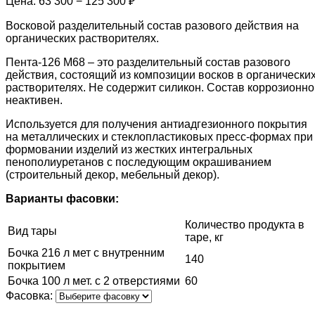
Цена:
63 300 − 125 300 ₽
Восковой разделительный состав разового действия на
органических растворителях.
Пента-126 М68 – это разделительный состав разового
действия, состоящий из композиции восков в органически
растворителях. Не содержит силикон. Состав коррозионно
неактивен.
Используется для получения антиадгезионного покрытия
на металлических и стеклопластиковых пресс-формах при
формовании изделий из жестких интегральных
пенополиуретанов с последующим окрашиванием
(строительный декор, мебельный декор).
Варианты фасовки:
Количество продукта в
Вид тары
таре, кг
Бочка 216 л мет с внутренним
140
покрытием
Бочка 100 л мет. с 2 отверстиями
60
Фасовка: